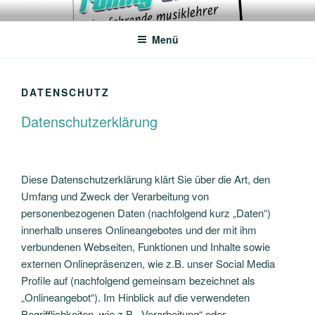
Zum
ROLLING TONES – DER
Unterricht, Coachings, Chor-Arrangements
Inhalt
FAHRENDE MUSIKLEHRER
Menü
springen
DATENSCHUTZ
Datenschutzerklärung
Diese Datenschutzerklärung klärt Sie über die Art, den
Umfang und Zweck der Verarbeitung von
personenbezogenen Daten (nachfolgend kurz „Daten“)
innerhalb unseres Onlineangebotes und der mit ihm
verbundenen Webseiten, Funktionen und Inhalte sowie
externen Onlinepräsenzen, wie z.B. unser Social Media
Profile auf (nachfolgend gemeinsam bezeichnet als
„Onlineangebot“). Im Hinblick auf die verwendeten
Begrifflichkeiten, wie z.B. „Verarbeitung“ oder