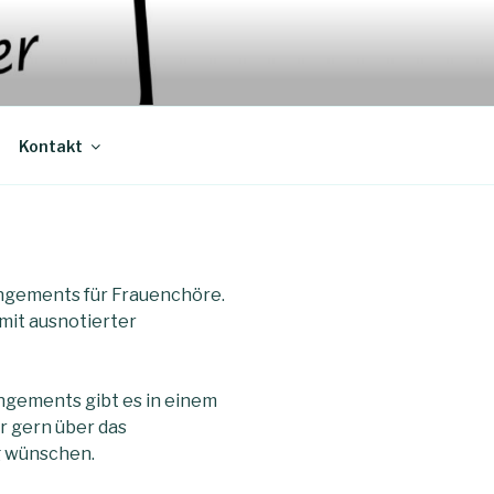
DE
Kontakt
rangements für Frauenchöre.
mit ausnotierter
ngements gibt es in einem
ir gern über das
g wünschen.