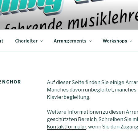
ONES – DER FAHREN
-Arrangements
RER
ht
Chorleiter
Arrangements
Workshops
UENCHOR
Auf dieser Seite finden Sie einige Ar
Manches davon unbegleitet, manches 
Klavierbegleitung.
Weitere Informationen zu diesen Arra
geschützten Bereich
. Schreiben Sie m
Kontaktformular
, wenn Sie den Zugan