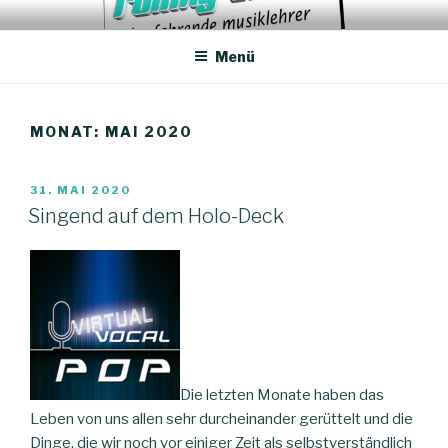
Zum
ROLLING TONES – DER
Unterricht, Coachings, Chor-Arrangements
Inhalt
FAHRENDE MUSIKLEHRER
Menü
springen
MONAT:
MAI 2020
VERÖFFENTLICHT
31. MAI 2020
AM
Singend auf dem Holo-Deck
Die letzten Monate haben das
Leben von uns allen sehr durcheinander gerüttelt und die
Dinge, die wir noch vor einiger Zeit als selbstverständlich