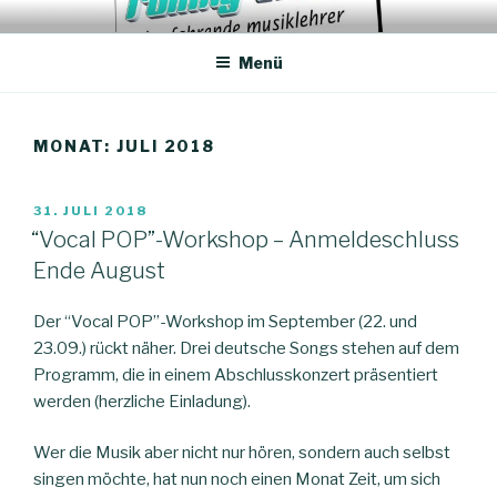
Zum
ROLLING TONES – DER
Unterricht, Coachings, Chor-Arrangements
Inhalt
FAHRENDE MUSIKLEHRER
Menü
springen
MONAT:
JULI 2018
VERÖFFENTLICHT
31. JULI 2018
AM
“Vocal POP”-Workshop – Anmeldeschluss
Ende August
Der “Vocal POP”-Workshop im September (22. und
23.09.) rückt näher. Drei deutsche Songs stehen auf dem
Programm, die in einem Abschlusskonzert präsentiert
werden (herzliche Einladung).
Wer die Musik aber nicht nur hören, sondern auch selbst
singen möchte, hat nun noch einen Monat Zeit, um sich