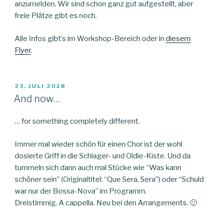
anzumelden. Wir sind schon ganz gut aufgestellt, aber
freie Plätze gibt es noch.
Alle Infos gibt’s im Workshop-Bereich oder in
diesem
Flyer
.
VERÖFFENTLICHT
23. JULI 2018
AM
And now…
… for something completely different.
Immer mal wieder schön für einen Chor ist der wohl
dosierte Griff in die Schlager- und Oldie-Kiste. Und da
tummeln sich dann auch mal Stücke wie “Was kann
schöner sein” (Originaltitel: “Que Sera, Sera”) oder “Schuld
war nur der Bossa-Nova” im Programm.
Dreistimmig. A cappella. Neu bei den Arrangements. 🙂