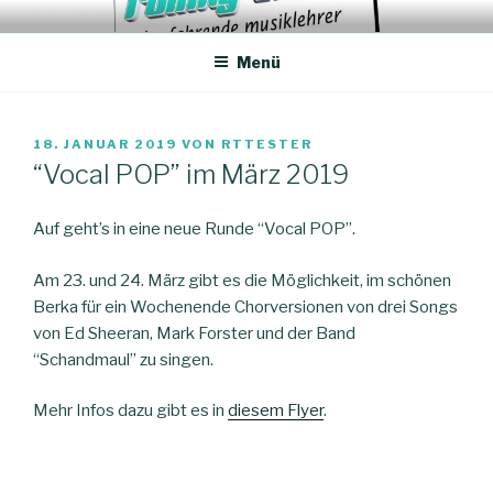
Zum
ROLLING TONES – DER
Unterricht, Coachings, Chor-Arrangements
Inhalt
FAHRENDE MUSIKLEHRER
Menü
springen
VERÖFFENTLICHT
18. JANUAR 2019
VON
RTTESTER
AM
“Vocal POP” im März 2019
Auf geht’s in eine neue Runde “Vocal POP”.
Am 23. und 24. März gibt es die Möglichkeit, im schönen
Berka für ein Wochenende Chorversionen von drei Songs
von Ed Sheeran, Mark Forster und der Band
“Schandmaul” zu singen.
Mehr Infos dazu gibt es in
diesem Flyer
.