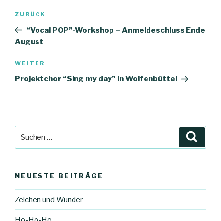
Beitragsnavigation
Vorheriger
ZURÜCK
Beitrag
“Vocal POP”-Workshop – Anmeldeschluss Ende
August
Nächster
WEITER
Beitrag
Projektchor “Sing my day” in Wolfenbüttel
Suche
Suche
nach:
NEUESTE BEITRÄGE
Zeichen und Wunder
Ho-Ho-Ho