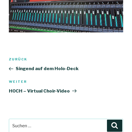
Beitragsnavigation
Vorheriger
ZURÜCK
Beitrag
Singend auf dem Holo-Deck
Nächster
WEITER
Beitrag
HOCH – Virtual Choir-Video
Suche
Suche
nach: