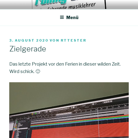
Zum
ROLLING TONES – DER
Unterricht, Coachings, Chor-Arrangements
Inhalt
FAHRENDE MUSIKLEHRER
Menü
springen
VERÖFFENTLICHT
3. AUGUST 2020
VON
RTTESTER
AM
Zielgerade
Das letzte Projekt vor den Ferien in dieser wilden Zeit.
Wird schick. 🙂