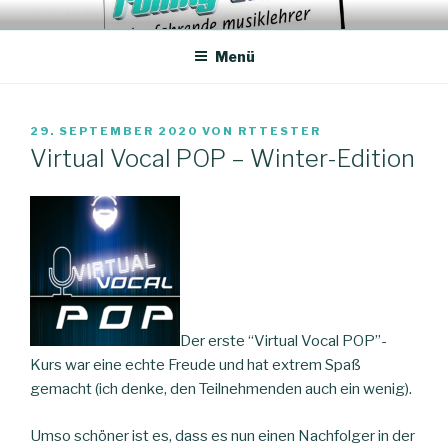
Zum
ROLLING TONES – DER
Unterricht, Coachings, Chor-Arrangements
Inhalt
FAHRENDE MUSIKLEHRER
Menü
springen
VERÖFFENTLICHT
29. SEPTEMBER 2020
VON
RTTESTER
AM
Virtual Vocal POP – Winter-Edition
Der erste “Virtual Vocal POP”-
Kurs war eine echte Freude und hat extrem Spaß
gemacht (ich denke, den Teilnehmenden auch ein wenig).
Umso schöner ist es, dass es nun einen Nachfolger in der