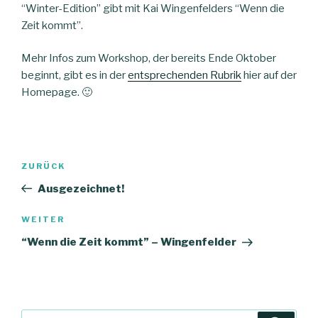
“Winter-Edition” gibt mit Kai Wingenfelders “Wenn die
Zeit kommt”.
Mehr Infos zum Workshop, der bereits Ende Oktober
beginnt, gibt es in der
entsprechenden Rubrik
hier auf der
Homepage. 🙂
Beitragsnavigation
Vorheriger
ZURÜCK
Beitrag
Ausgezeichnet!
Nächster
WEITER
Beitrag
“Wenn die Zeit kommt” – Wingenfelder
Suche