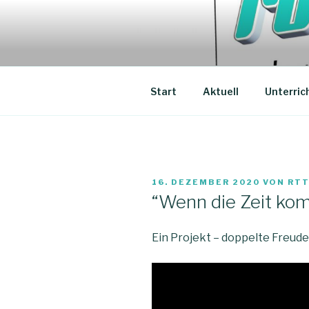
Zum
Inhalt
ROLLING T
springen
Unterricht, Coachings, Chor
MUSIKLEH
Start
Aktuell
Unterric
VERÖFFENTLICHT
16. DEZEMBER 2020
VON
RT
AM
“Wenn die Zeit ko
Ein Projekt – doppelte Freude