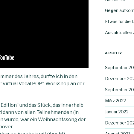
Gegen aufko
Etwas für die D
Aus aktuellen
ARCHIV
September 2
mer des Jahres, durfte ich in den
Dezember 20
“Virtual Vocal POP”-Workshop an der
September 20
März 2022
Edition” und das Stück, das innerhalb
Januar 2022
 dann von allen Teilnehmenden (in
n wurde, war ein Weihnachtssong der
Dezember 20
nover.
 dessen Ergebnis mit über 50
August 2021