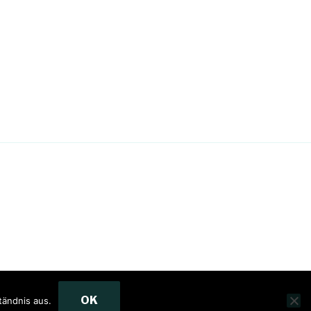
OK
tändnis aus.