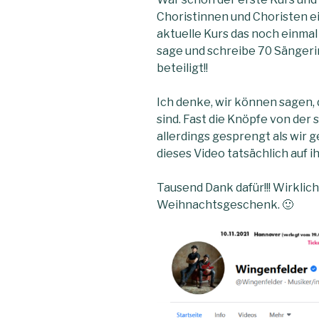
Choristinnen und Choristen ei
aktuelle Kurs das noch einma
sage und schreibe 70 Sänger
beteiligt!!
Ich denke, wir können sagen, d
sind. Fast die Knöpfe von der
allerdings gesprengt als wir 
dieses Video tatsächlich auf i
Tausend Dank dafür!!! Wirkli
Weihnachtsgeschenk. 🙂