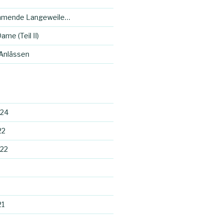
mmende Langeweile…
ame (Teil II)
 Anlässen
024
22
22
21