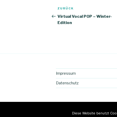
Beitragsnavigation
Vorheriger
ZURÜCK
Beitrag
Virtual Vocal POP – Winter-
Edition
Impressum
Datenschutz
facebook
E-
Diese Website benutzt Cook
Mail